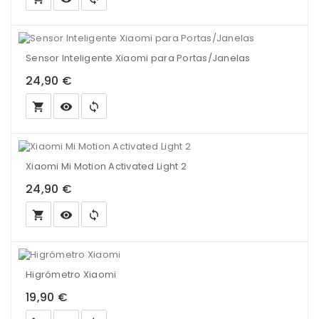
Sensor Inteligente Xiaomi para Portas/Janelas
24,90 €
local_grocery_store
visibility
sync
Xiaomi Mi Motion Activated Light 2
24,90 €
local_grocery_store
visibility
sync
Higrómetro Xiaomi
19,90 €