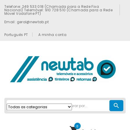
Telefone: 249 533 018 (Chamada para a Rede Fixa
Nacional) Telemóvel: 910 728 510 (Chamada para a Rede
Movel Vodafone PT)
Email: geral@newtab.pt
Português PT
A minha conta
search
0
shopping_cart