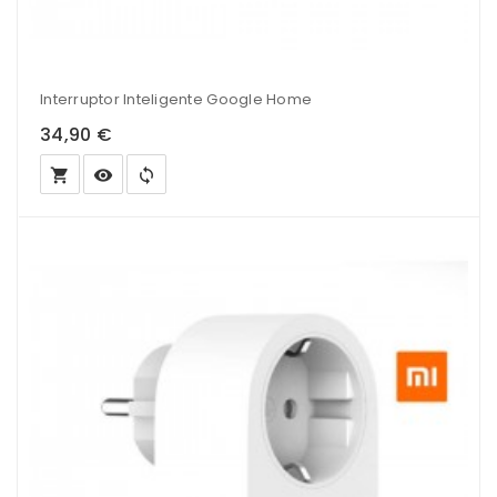
Interruptor Inteligente Google Home
34,90 €
local_grocery_store
visibility
sync