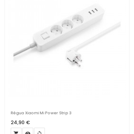
Régua Xiaomi Mi Power Strip 3
24,90 €
local_grocery_store
visibility
sync