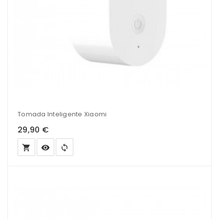
Tomada Inteligente Xiaomi
29,90 €
local_grocery_store
visibility
sync