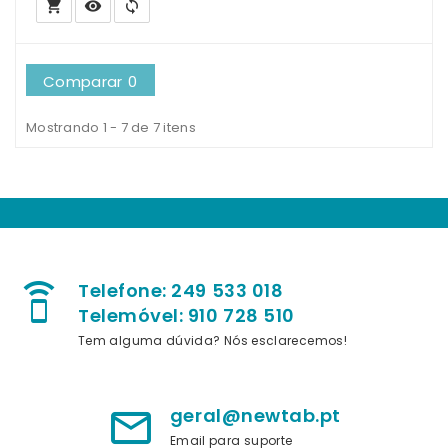
local_grocery_store
visibility
sync
Comparar
0
Mostrando 1 - 7 de 7 itens
Telefone: 249 533 018
speaker_phone
Telemóvel: 910 728 510
Tem alguma dúvida? Nós esclarecemos!
geral@newtab.pt
mail_outline
Email para suporte